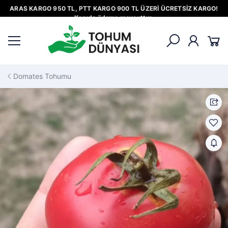
ARAS KARGO 950 TL, PTT KARGO 900 TL ÜZERİ ÜCRETSİZ KARGO!
Kapıda ödeme mevcuttur.
Domates Tohumu