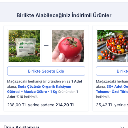
Birlikte Alabileceğiniz İndirimli Ürünler
Birlikte Sepete Ekle
Birlik
Mağazadaki herhangi bir üründen en az
1 Adet
Mağazadaki herhang
alana,
Suda Çözünür Organik Kalsiyum
alana,
30+ Adet Ge
Gübresi - Mucize Gübre - 1 Kg
ürününden
1
Tohumu- Özel Türle
Adet %10
indirimli!.
indirimli!.
238,00 TL
yerine sadece
214,20 TL
35,42 TL
yerine
Ürün Açıklaması