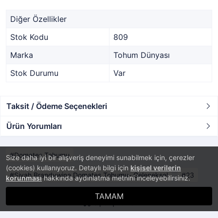
Diğer Özellikler
Stok Kodu
809
Marka
Tohum Dünyası
Stok Durumu
Var
Taksit / Ödeme Seçenekleri
Ürün Yorumları
Domates Tohumu
Size daha iyi bir alışveriş deneyimi sunabilmek için, çerezler
(cookies) kullanıyoruz. Detaylı bilgi için
kişisel verilerin
Siyah Brandywine Domates Tohumu- Geleneksel
23
korunması
hakkında aydınlatma metnini inceleyebilirsiniz.
TAMAM
Sipariş Takibi