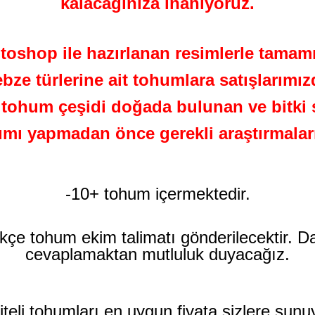
kalacağınıza inanıyoruz.
oshop ile hazırlanan resimlerle tamamı
ebze türlerine ait tohumlara satışlarım
ohum çeşidi doğada bulunan ve bitki se
lımı yapmadan önce gerekli araştırmalar
-10+ tohum içermektedir.
kçe tohum ekim talimatı gönderilecektir. D
cevaplamaktan mutluluk duyacağız.
teli tohumları en uygun fiyata sizlere sunu