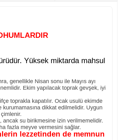
TOHUMLARDIR
 türüdür. Yüksek miktarda mahsul
nra, genellikle Nisan sonu ile Mayıs ayı
önemlidir. Ekim yapılacak toprak gevşek, iyi
fifçe toprakla kapatılır. Ocak usulü ekimde
ce kurumamasına dikkat edilmelidir. Uygun
 çimlenir.
, ancak su birikmesine izin verilmemelidir.
ha fazla meyve vermesini sağlar.
rünlerin lezzetinden de memnun