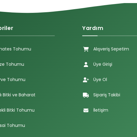
riler
Yardım
mates Tohumu
Alışveriş Sepetim
ze Tohumu
Üye Girişi
ve Tohumu
Üye Ol
lı Bitki ve Baharat
Sipariş Takibi
ekli Bitki Tohumu
İletişim
sai Tohumu