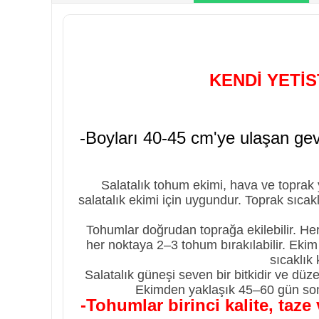
KENDİ YETİ
-Boyları 40-45 cm'ye ulaşan gev
Salatalık tohum ekimi, hava ve toprak y
salatalık ekimi için uygundur. Toprak sıcak
Tohumlar doğrudan toprağa ekilebilir. Her 
her noktaya 2–3 tohum bırakılabilir. Eki
sıcaklık 
Salatalık güneşi seven bir bitkidir ve düz
Ekimden yaklaşık 45–60 gün sonr
-Tohumlar birinci kalite, taz