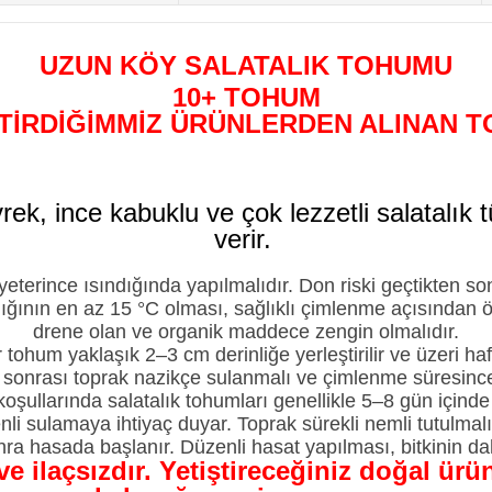
UZUN KÖY SALATALIK TOHUMU
10+ TOHUM
STİRDİĞİMMİZ ÜRÜNLERDEN ALINAN 
rek, ince kabuklu ve çok lezzetli salatalık
verir.
eterince ısındığında yapılmalıdır. Don riski geçtikten so
lığının en az 15 °C olması, sağlıklı çimlenme açısından 
drene olan ve organik maddece zengin olmalıdır.
tohum yaklaşık 2–3 cm derinliğe yerleştirilir ve üzeri ha
m sonrası toprak nazikçe sulanmalı ve çimlenme süresin
koşullarında salatalık tohumları genellikle 5–8 gün içinde
enli sulamaya ihtiyaç duyar. Toprak sürekli nemli tutulmalı
a hasada başlanır. Düzenli hasat yapılması, bitkinin da
e ve ilaçsızdır. Yetiştireceğiniz doğal ü