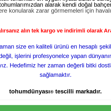
i tohumlarımızdan alarak kendi doğal bahçeniz
lere konularak zarar görmemeleri için havalı
lırsanız alın tek kargo ve indirimli olarak A
man size en kaliteli ürünü en hesaplı şe
eğil, işlerini profesyonelce yapan dünyanın
ayız. Hedefimiz her zaman değerli bitki dos
sağlamaktır.
tohumdünyası
tescilli markadır.
®