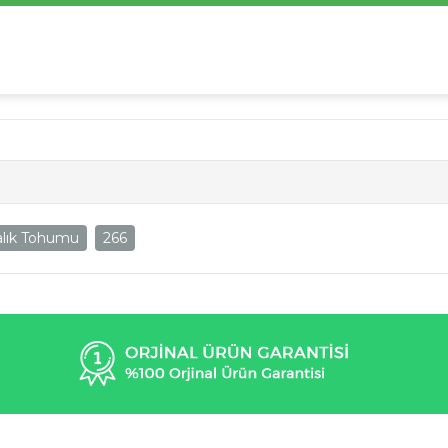
alık Tohumu
266