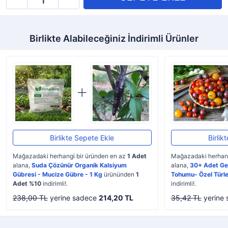
Birlikte Alabileceğiniz İndirimli Ürünler
Birlikte Sepete Ekle
Birlik
Mağazadaki herhangi bir üründen en az
1 Adet
Mağazadaki herhang
alana,
Suda Çözünür Organik Kalsiyum
alana,
30+ Adet Ge
Gübresi - Mucize Gübre - 1 Kg
ürününden
1
Tohumu- Özel Türle
Adet %10
indirimli!.
indirimli!.
238,00 TL
yerine sadece
214,20 TL
35,42 TL
yerine