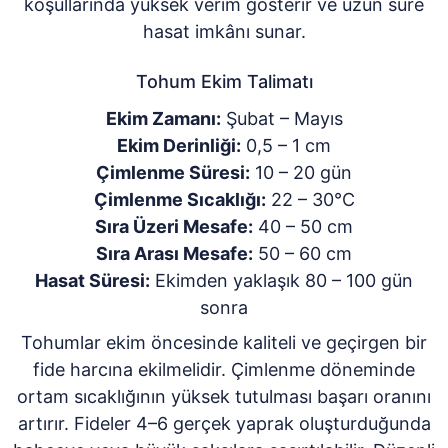
koşullarında yüksek verim gösterir ve uzun süre
hasat imkânı sunar.
Tohum Ekim Talimatı
Ekim Zamanı:
Şubat – Mayıs
Ekim Derinliği:
0,5 – 1 cm
Çimlenme Süresi:
10 – 20 gün
Çimlenme Sıcaklığı:
22 – 30°C
Sıra Üzeri Mesafe:
40 – 50 cm
Sıra Arası Mesafe:
50 – 60 cm
Hasat Süresi:
Ekimden yaklaşık 80 – 100 gün
sonra
Tohumlar ekim öncesinde kaliteli ve geçirgen bir
fide harcına ekilmelidir. Çimlenme döneminde
ortam sıcaklığının yüksek tutulması başarı oranını
artırır. Fideler 4–6 gerçek yaprak oluşturduğunda