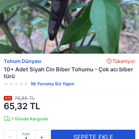
Tohum Dünyası
Tükeniyor
10+ Adet Siyah Cin Biber Tohumu - Çok acı biber
türü
İlk Yorumu Siz Yapın
76,85 TL
%15
65,32 TL
1
Günde Kargoda
Adet