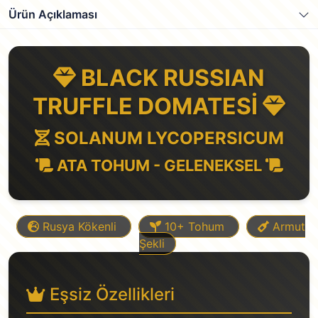
Ürün Açıklaması
BLACK RUSSIAN
TRUFFLE DOMATESİ
SOLANUM LYCOPERSICUM
ATA TOHUM - GELENEKSEL
Rusya Kökenli
10+ Tohum
Armut
Şekli
Eşsiz Özellikleri