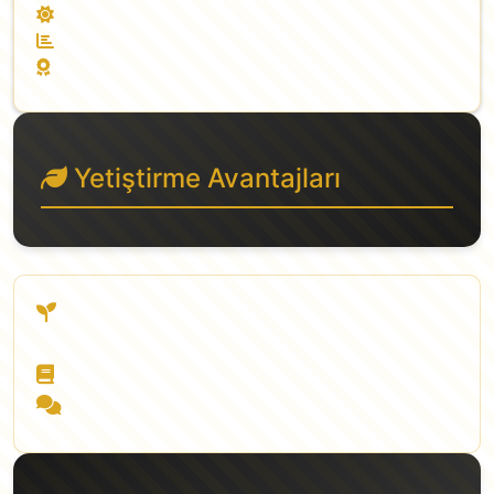
Tüm yaz boyunca mahsul
Yüksek verim potansiyeli
En verimli Rus siyah domates
Yetiştirme Avantajları
Ata Tohum - kendi tohumunuzu
üretebilme
Detaylı Türkçe ekim talimatı
Sürekli teknik destek