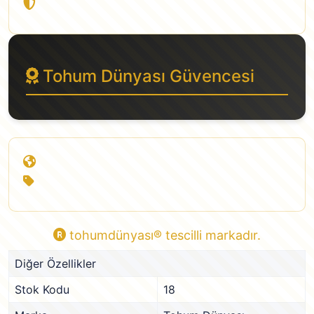
Havalı zarf ile güvenli teslimat
Tohum Dünyası Güvencesi
%100 Müşteri memnuniyeti
En uygun fiyat garantisi
tohumdünyası® tescilli markadır.
Diğer Özellikler
Stok Kodu
18