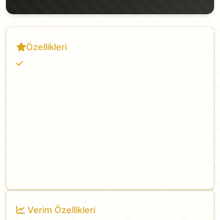
Özellikleri
Rusya kökenli bu atalık domates türü, armut
veya trüf mantarını andıran benzersiz şekli ve
koyu bordo-kahverengi meyveleriyle dikkat çeken
özel bir domates çeşididir. Ortalama 100-200
gram ağırlığındaki meyveleri etli yapıya, düşük
çekirdek oranına ve zengin aromaya sahiptir. Tatlı,
yoğun ve hafif dumanlı lezzeti sayesinde taze
tüketim, salata ve gurme tariflerde sıklıkla tercih
edilir. Güçlü gelişen bitkileri sezon boyunca
yüksek verim sağlar.
Verim Özellikleri