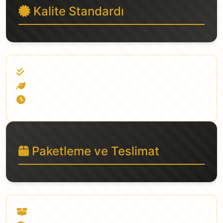
Kalite Standardı
Birinci kalite tohum
İlaçsız ve doğal
Taze ürün garantisi
Paketleme ve Teslimat
Kilitli poşetlerde özel koruma