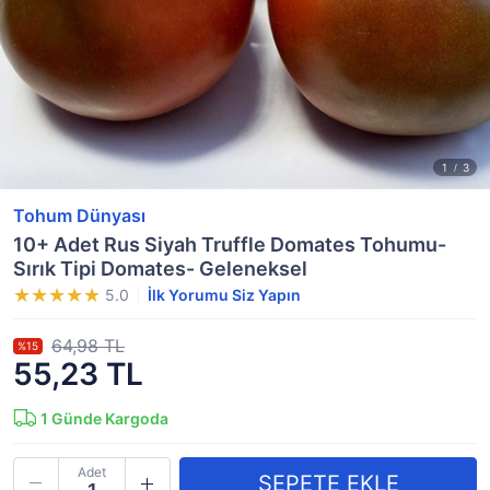
Tohum Dünyası
10+ Adet Rus Siyah Truffle Domates Tohumu-
Sırık Tipi Domates- Geleneksel
5.0
İlk Yorumu Siz Yapın
64,98 TL
%15
55,23 TL
1
Günde Kargoda
Adet