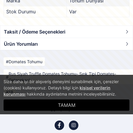
Marka
Tohum Dünyası
Stok Durumu
Var
Taksit / Ödeme Seçenekleri
Ürün Yorumları
Domates Tohumu
Rus Siyah Truffle Domates Tohumu- Sırık Tipi Domates-
Geleneksel
Size daha iyi bir alışveriş deneyimi sunabilmek için, çerezler
(cookies) kullanıyoruz. Detaylı bilgi için
kişisel verilerin
18
korunması
hakkında aydınlatma metnini inceleyebilirsiniz.
TAMAM
Sipariş Takibi