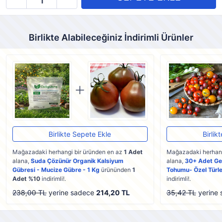
Birlikte Alabileceğiniz İndirimli Ürünler
Birlikte Sepete Ekle
Birlik
Mağazadaki herhangi bir üründen en az
1 Adet
Mağazadaki herhang
alana,
Suda Çözünür Organik Kalsiyum
alana,
30+ Adet Ge
Gübresi - Mucize Gübre - 1 Kg
ürününden
1
Tohumu- Özel Türle
Adet %10
indirimli!.
indirimli!.
238,00 TL
yerine sadece
214,20 TL
35,42 TL
yerine