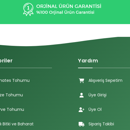
riler
Yardım
mates Tohumu
Alışveriş Sepetim
ze Tohumu
Üye Girişi
ve Tohumu
Üye Ol
lı Bitki ve Baharat
Sipariş Takibi