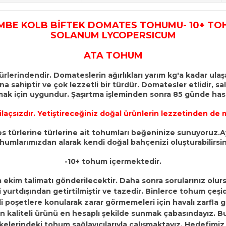
MBE KOLB BİFTEK DOMATES TOHUMU- 10+ TO
SOLANUM LYCOPERSICUM
ATA TOHUM
erindendir. Domateslerin ağırlıkları yarım kg'a kadar ulaşa
 sahiptir ve çok lezzetli bir türdür. Domatesler etlidir, s
mak için uygundur. Şaşırtma işleminden sonra 85 günde has
e ilaçsızdır. Yetiştireceğiniz doğal ürünlerin lezzetinden d
 türlerine türlerine ait tohumları beğeninize sunuyoruz.Ayr
humlarımızdan alarak kendi doğal bahçenizi oluşturabilirsin
-10+ tohum içermektedir.
 ekim talimatı gönderilecektir. Daha sonra sorularınız olu
yurtdışından getirtilmiştir ve tazedir. Binlerce tohum çeşidi
li poşetlere konularak zarar görmemeleri için havalı zarfla 
kaliteli ürünü en hesaplı şekilde sunmak çabasındayız. Bu 
elerindeki tohum sağlayıcılarıyla çalışmaktayız. Hedefimiz