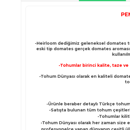
PE
-Heirloom dediğimiz geleneksel domates türl
eski tip domates gerçek domates aromasına
kullanıl
-Tohumlar birinci kalite, taze v
-Tohum Dünyası olarak en kaliteli domates
to
-Ürünle beraber detaylı Türkçe tohum
-Satışta bulunan tüm tohum çeşitleri 
-Tohumlar kilit
-Tohum Dünyası olarak her zaman size en 
profesyonelce yapan dünyanın çeşitli ülk