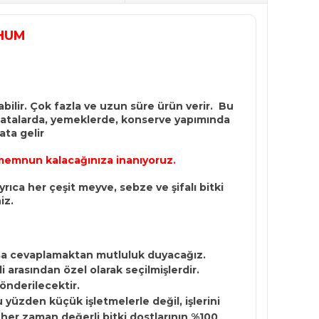
HUM
bilir. Çok fazla ve uzun süre ürün verir. Bu
alatalarda, yemeklerde, konserve yapımında
ata gelir
e memnun kalacağınıza inanıyoruz.
ıca her çeşit meyve, sebze ve şifalı bitki
iz.
rsa cevaplamaktan mutluluk duyacağız.
 arasından özel olarak seçilmişlerdir.
gönderilecektir.
yüzden küçük işletmelerle değil, işlerini
 her zaman değerli bitki dostlarının %100