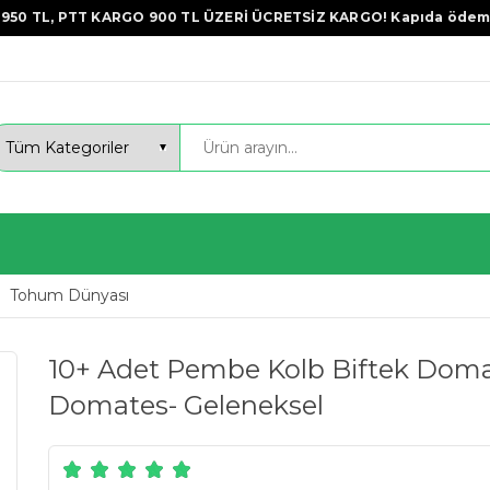
950 TL, PTT KARGO 900 TL ÜZERİ ÜCRETSİZ KARGO! Kapıda ödem
Tohum Dünyası
10+ Adet Pembe Kolb Biftek Domat
Domates- Geleneksel