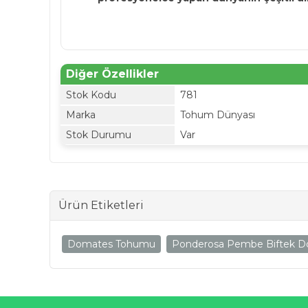
Diğer Özellikler
Stok Kodu
781
Marka
Tohum Dünyası
Stok Durumu
Var
Ürün Etiketleri
Domates Tohumu
Ponderosa Pembe Biftek Do