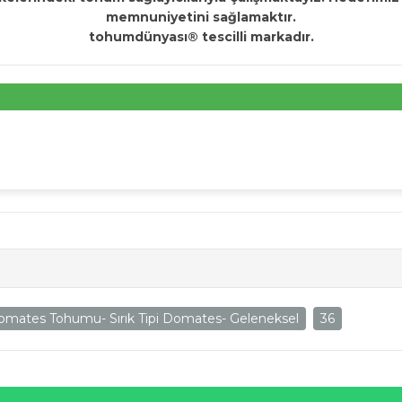
memnuniyetini sağlamaktır.
tohumdünyası® tescilli markadır.
mates Tohumu- Sırık Tipi Domates- Geleneksel
36