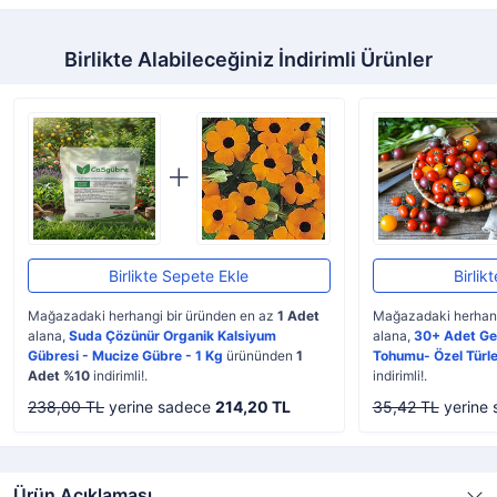
Birlikte Alabileceğiniz İndirimli Ürünler
Birlikte Sepete Ekle
Birlik
Mağazadaki herhangi bir üründen en az
1 Adet
Mağazadaki herhang
alana,
Suda Çözünür Organik Kalsiyum
alana,
30+ Adet Ge
Gübresi - Mucize Gübre - 1 Kg
ürününden
1
Tohumu- Özel Türle
Adet %10
indirimli!.
indirimli!.
238,00 TL
yerine sadece
214,20 TL
35,42 TL
yerine
Ürün Açıklaması