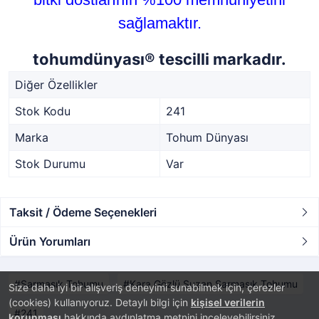
sağlamaktır.
tohumdünyası® tescilli markadır.
Diğer Özellikler
Stok Kodu
241
Marka
Tohum Dünyası
Stok Durumu
Var
Taksit / Ödeme Seçenekleri
Ürün Yorumları
Sarmaşık Tohumu
Kara Gözlü Suzan Sarmaşık Tohumu
Size daha iyi bir alışveriş deneyimi sunabilmek için, çerezler
(cookies) kullanıyoruz. Detaylı bilgi için
kişisel verilerin
241
korunması
hakkında aydınlatma metnini inceleyebilirsiniz.