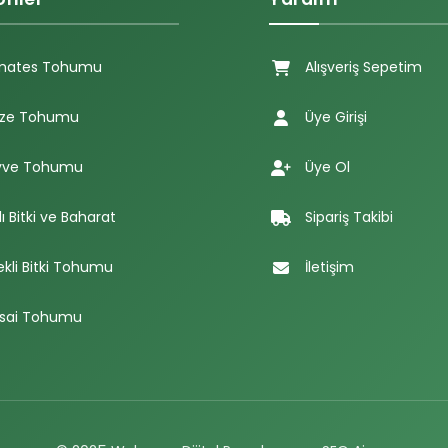
mates Tohumu
Alışveriş Sepetim
ze Tohumu
Üye Girişi
ve Tohumu
Üye Ol
lı Bitki ve Baharat
Sipariş Takibi
ekli Bitki Tohumu
İletişim
sai Tohumu