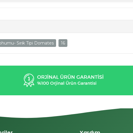
humu- Sırık Tipi Domates
16
riler
Yardım