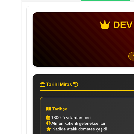
DEV
Tarihi Miras
Tarihçe
1800'lü yıllardan beri
Alman kökenli geleneksel tür
Nadide atalık domates çeşidi