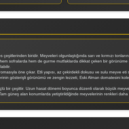
es çeşitlerinden biridir. Meyveleri olgunlaştığında sarı ve kırmızı tonların 
em sofralarda hem de gurme mutfaklarda dikkat çeken bir görünüme sa
abilir.
 aromasıyla öne çıkar. Etli yapısı, az çekirdekli dokusu ve sulu meyve eti
inin gösterişli görünümü ve zengin lezzeti, Eski Alman domatesini kolek
lü bir çeşittir. Uzun hasat dönemi boyunca düzenli olarak büyük meyveler
. Tam güneş alan konumlarda yetiştirildiğinde meyvelerinin renkleri daha