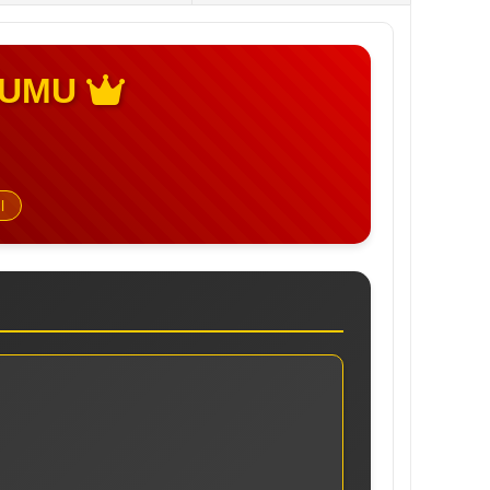
HUMU
l