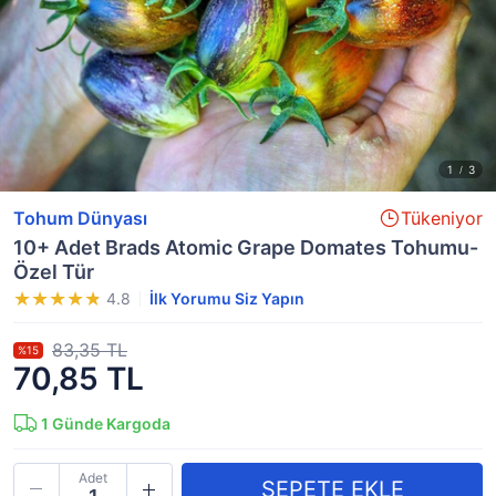
Tohum Dünyası
Tükeniyor
10+ Adet Brads Atomic Grape Domates Tohumu-
Özel Tür
4.8
İlk Yorumu Siz Yapın
83,35 TL
%15
70,85 TL
1
Günde Kargoda
Adet