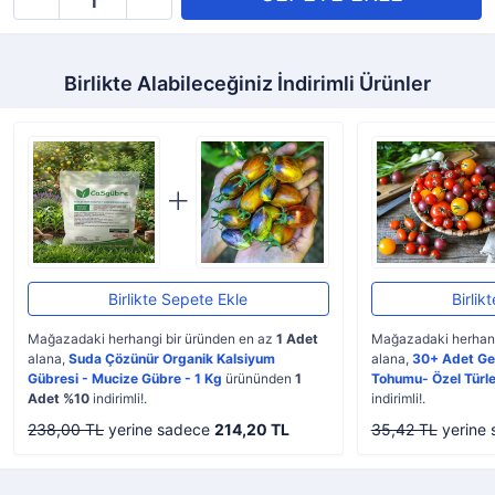
Birlikte Alabileceğiniz İndirimli Ürünler
Birlikte Sepete Ekle
Birlik
Mağazadaki herhangi bir üründen en az
1 Adet
Mağazadaki herhang
alana,
Suda Çözünür Organik Kalsiyum
alana,
30+ Adet Ge
Gübresi - Mucize Gübre - 1 Kg
ürününden
1
Tohumu- Özel Türle
Adet %10
indirimli!.
indirimli!.
238,00 TL
yerine sadece
214,20 TL
35,42 TL
yerine