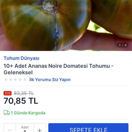
Tohum Dünyası
10+ Adet Ananas Noire Domatesi Tohumu -
Geleneksel
İlk Yorumu Siz Yapın
83,35 TL
%15
70,85 TL
1
Günde Kargoda
Adet