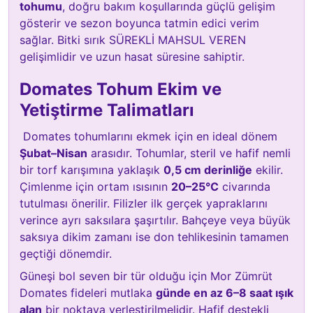
tohumu
, doğru bakım koşullarında güçlü gelişim
gösterir ve sezon boyunca tatmin edici verim
sağlar. Bitki sırık SÜREKLİ MAHSUL VEREN
gelişimlidir ve uzun hasat süresine sahiptir.
Domates Tohum Ekim ve
Yetiştirme Talimatları
Domates tohumlarını ekmek için en ideal dönem
Şubat–Nisan
arasıdır. Tohumlar, steril ve hafif nemli
bir torf karışımına yaklaşık
0,5 cm derinliğe
ekilir.
Çimlenme için ortam ısısının
20–25°C
civarında
tutulması önerilir. Filizler ilk gerçek yapraklarını
verince ayrı saksılara şaşırtılır. Bahçeye veya büyük
saksıya dikim zamanı ise don tehlikesinin tamamen
geçtiği dönemdir.
Güneşi bol seven bir tür olduğu için Mor Zümrüt
Domates fideleri mutlaka
günde en az 6–8 saat ışık
alan
bir noktaya yerleştirilmelidir. Hafif destekli