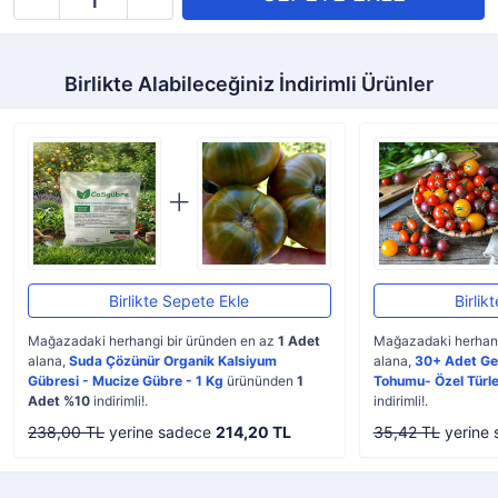
Birlikte Alabileceğiniz İndirimli Ürünler
Birlikte Sepete Ekle
Birlik
Mağazadaki herhangi bir üründen en az
1 Adet
Mağazadaki herhang
alana,
Suda Çözünür Organik Kalsiyum
alana,
30+ Adet Ge
Gübresi - Mucize Gübre - 1 Kg
ürününden
1
Tohumu- Özel Türle
Adet %10
indirimli!.
indirimli!.
238,00 TL
yerine sadece
214,20 TL
35,42 TL
yerine