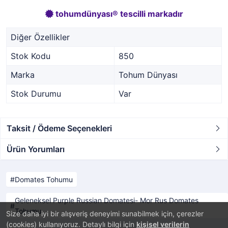
tohumdünyası® tescilli markadır
Diğer Özellikler
Stok Kodu
850
Marka
Tohum Dünyası
Stok Durumu
Var
Taksit / Ödeme Seçenekleri
Ürün Yorumları
Domates Tohumu
Geleneksel Purple Russian Domatesi- Mor Rus Domates
Tohumu
Size daha iyi bir alışveriş deneyimi sunabilmek için, çerezler
(cookies) kullanıyoruz. Detaylı bilgi için
kişisel verilerin