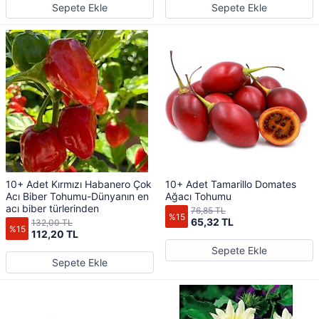
Sepete Ekle
Sepete Ekle
10+ Adet Kırmızı Habanero Çok
10+ Adet Tamarillo Domates
Acı Biber Tohumu-Dünyanın en
Ağacı Tohumu
acı biber türlerinden
76,85 TL
%15
65,32 TL
132,00 TL
%15
112,20 TL
Sepete Ekle
Sepete Ekle