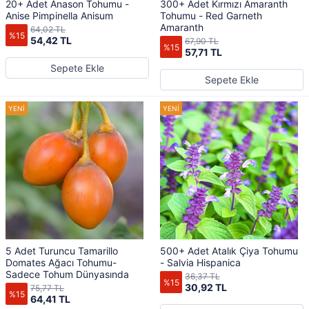
20+ Adet Anason Tohumu -
300+ Adet Kırmızı Amaranth
Anise Pimpinella Anisum
Tohumu - Red Garneth
Amaranth
64,02 TL
%15
54,42 TL
67,90 TL
%15
57,71 TL
Sepete Ekle
Sepete Ekle
5 Adet Turuncu Tamarillo
500+ Adet Atalık Çiya Tohumu
Domates Ağacı Tohumu-
- Salvia Hispanica
Sadece Tohum Dünyasında
36,37 TL
%15
30,92 TL
75,77 TL
%15
64,41 TL