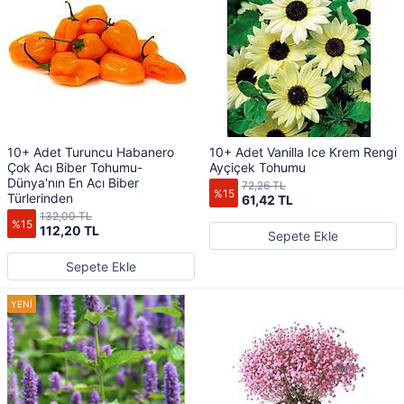
10+ Adet Turuncu Habanero
10+ Adet Vanilla Ice Krem Rengi
Çok Acı Biber Tohumu-
Ayçiçek Tohumu
Dünya'nın En Acı Biber
72,26 TL
%15
Türlerinden
61,42 TL
132,00 TL
%15
112,20 TL
Sepete Ekle
Sepete Ekle