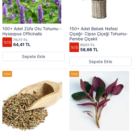
100+ Adet Züfa Otu Tohumu -
150+ Adet Bebek Nefesi
Hyssopus Officinalis
Çiçeği- Cipso Çiçeği Tohumu-
Pembe Çiçekli
75,77 TL
%15
64,41 TL
69,01 TL
%15
58,66 TL
Sepete Ekle
Sepete Ekle