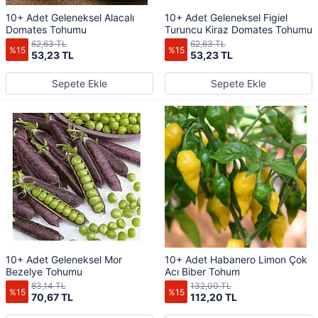
10+ Adet Geleneksel Alacalı
10+ Adet Geleneksel Figiel
Domates Tohumu
Turuncu Kiraz Domates Tohumu
62,63 TL
62,63 TL
%15
%15
53,23 TL
53,23 TL
Sepete Ekle
Sepete Ekle
10+ Adet Geleneksel Mor
10+ Adet Habanero Limon Çok
Bezelye Tohumu
Acı Biber Tohum
83,14 TL
132,00 TL
%15
%15
70,67 TL
112,20 TL